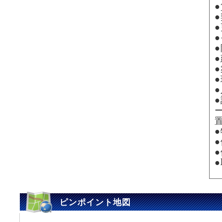
●
●
ピンポイント地図